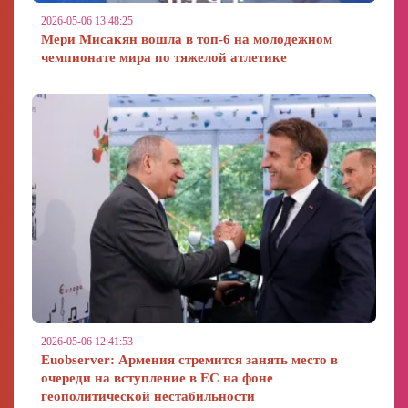
2026-05-06 13:48:25
Мери Мисакян вошла в топ-6 на молодежном
чемпионате мира по тяжелой атлетике
2026-05-06 12:41:53
Euobserver: Армения стремится занять место в
очереди на вступление в ЕС на фоне
геополитической нестабильности