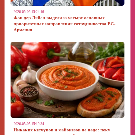
2026-05-05 15:24:16
Фон дер Ляйен выделила четыре основных
приоритетных направления сотрудничества ЕС-
Армения
2026-05-05 15:10:34
Никаких кетчупов и майонезов не надо: пеку